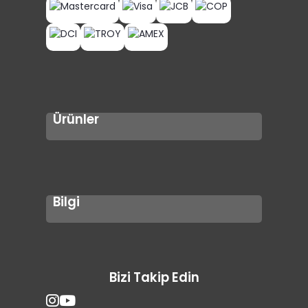
Ürünler
Kardiyo
Direnç Ekipmanları
Fonksiyonel Antrenman Ekipmanları
Bilgi
Referanslar
İnsan Kaynakları
İletişim
Bizi Takip Edin
Teklif Sorgula